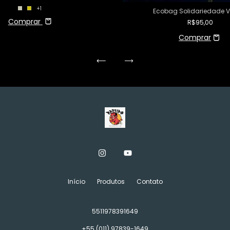
+1
Ecobag Solidariedade 
Comprar
R$95,00
Início
Produtos
Contato
5511978391649
+55 (011) 97839-1649