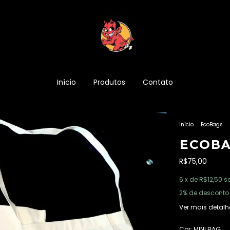
Início
Produtos
Contato
Início
.
EcoBags
.
ECOBA
R$75,00
6
x de
R$12,50
s
2% de desconto
Ver mais detalh
Cor:
MINI BAG