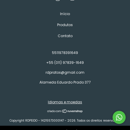
Início
Produtos
Contato
5511978391649
+55 (011) 97839-1649
rdpratos@gmail.com
Alameda Eduardo Prado 377
Idiomas e moedas
Copyright RDPEIDO - 14215573000147 - 2026. Todos os direitos reservados.