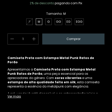
2% de desconto
pagando com Pix
Tamanho:
M
P
M
G
GG
EG
EGG
Camiseta Preta com Estampa Metal Punk Ratos de
Porão
Apresentamos a
Camiseta Preta com Estampa Metal
Punk Ratos de Porão
, uma peça essencial para os
apreciadores do gênero. Com
cores vibrantes
e uma
estampa de alta qualidade feita em silk
, esta camiseta
representa a essência do metalpunk com elegância.
A pré-venda já está disponível, e as entregas terão início a
Ver mais
partir do dia
1/12
. Aproveite a oportunidade de adicionar esta
peça distinta ao seu guarda-roupa e exiba seu amor pela
música com estilo.