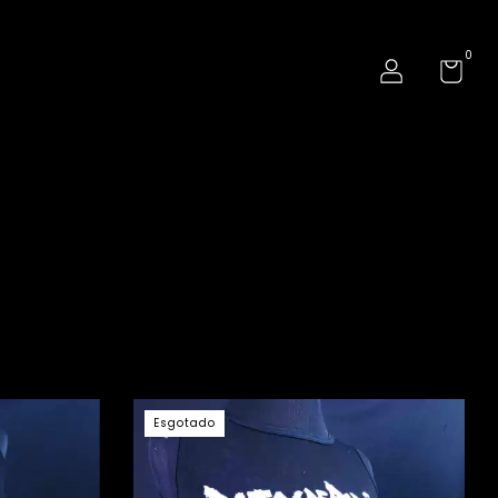
0
Esgotado