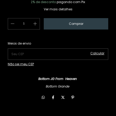
2% de desconto
pagando com Pix
Ver mais detalhes
Alterar CEP
Entregas para o CEP:
Meios de envio
Calcular
Não sei meu CEP
Bottom JG From Heaven
Bottom Grande