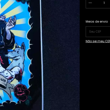
Entregas para o
Meios de envio
Não sei meu CE