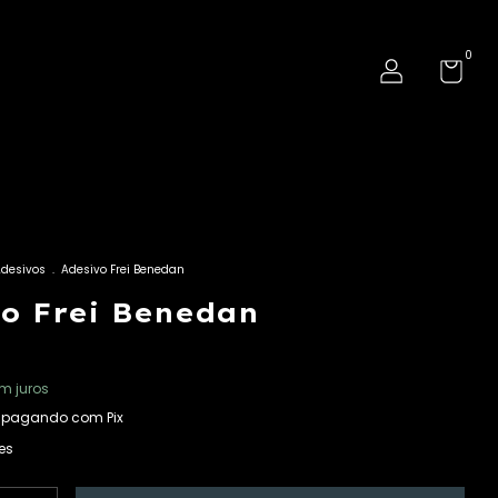
0
Adesivos
.
Adesivo Frei Benedan
vo Frei Benedan
m juros
pagando com Pix
es