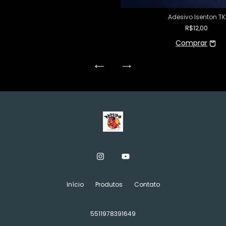
Adesivo Isenton TK
R$12,00
Início
Produtos
Contato
5511978391649