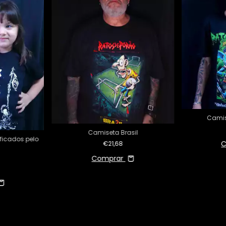
Camis
Camiseta Brasil
ificados pelo
C
€21,68
Comprar