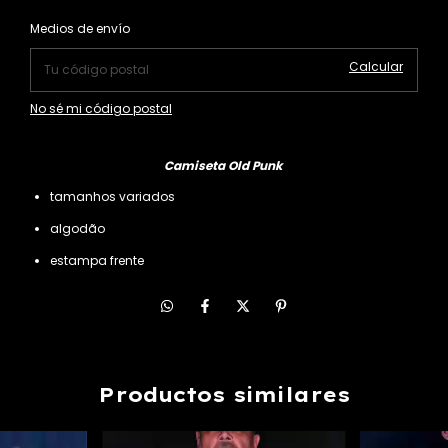
Cambiar CP
Entregas para el CP:
Medios de envío
Calcular
No sé mi código postal
Camiseta Old Punk
tamanhos variados
algodão
estampa frente
Productos similares