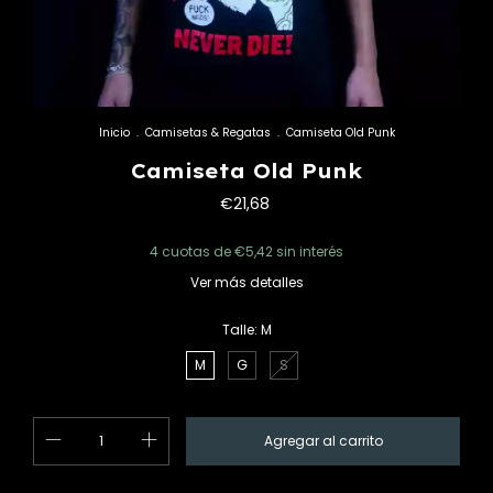
Inicio
.
Camisetas & Regatas
.
Camiseta Old Punk
Camiseta Old Punk
€21,68
4
cuotas de
€5,42
sin interés
Ver más detalles
Talle:
M
M
G
S