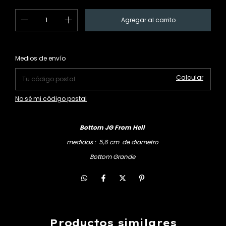
Cambiar CP
Entregas para el CP:
Medios de envío
Calcular
No sé mi código postal
Bottom JG From Hell
medidas : 5,6 cm de diametro
Bottom Grande
Productos similares