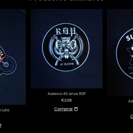
Adesivo 40 anos RDP
€2,08
Ad
 Luta