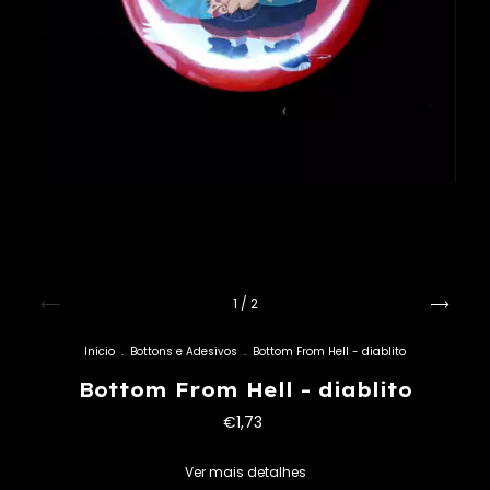
1
/
2
Início
.
Bottons e Adesivos
.
Bottom From Hell - diablito
Bottom From Hell - diablito
€1,73
Ver mais detalhes