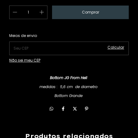
Alterar CEP
Entregas para o CEP:
Meios de envio
Calcular
Não sei meu CEP
Bottom JG From Hell
medidas : 5,6 cm de diametro
Bottom Grande
Produtos relacionados