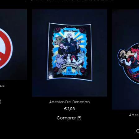
azi
Adesivo Frei Benedan
€2,08
Ades