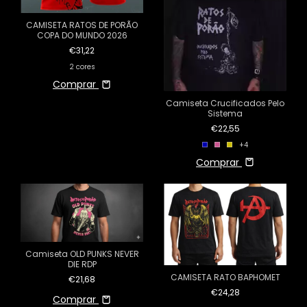
CAMISETA RATOS DE PORÃO
COPA DO MUNDO 2026
€31,22
2 cores
Comprar
Camiseta Crucificados Pelo
Sistema
€22,55
+4
Comprar
Camiseta OLD PUNKS NEVER
DIE RDP
CAMISETA RATO BAPHOMET
€21,68
€24,28
Comprar