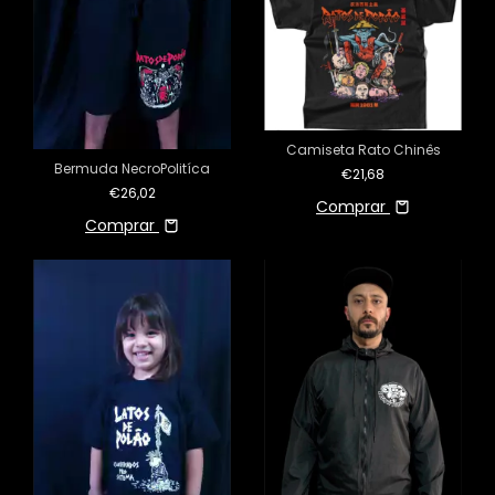
Camiseta Rato Chinês
Bermuda NecroPolitíca
€21,68
€26,02
Comprar
Comprar