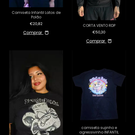
Camiseta Infantil Latos de
Polão
€20,82
CORTA VENTO RDP
Comprar
€50,30
Comprar
camiseta sujinho e
agressivinho INFANTIL