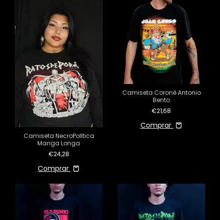
Camiseta Coronê Antonio
Bento
€21,68
Comprar
Camiseta NecroPolItica
Manga Longa
€24,28
Comprar