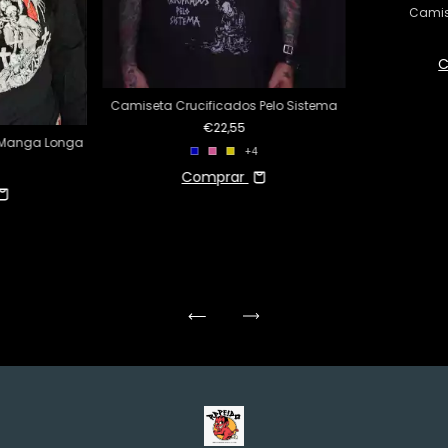
Camis
C
Camiseta Crucificados Pelo Sistema
€22,55
a Manga Longa
+4
Comprar