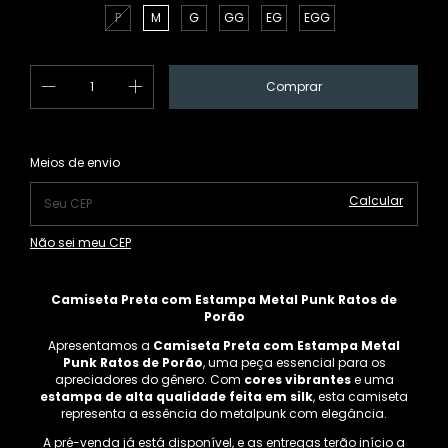
P
M
G
GG
EG
EGG
Alterar CEP
Entregas para o CEP:
Meios de envio
Calcular
Não sei meu CEP
Camiseta Preta com Estampa Metal Punk Ratos de
Porão
Apresentamos a
Camiseta Preta com Estampa Metal
Punk Ratos de Porão
, uma peça essencial para os
apreciadores do gênero. Com
cores vibrantes
e uma
estampa de alta qualidade feita em silk
, esta camiseta
representa a essência do metalpunk com elegância.
A pré-venda já está disponível, e as entregas terão início a