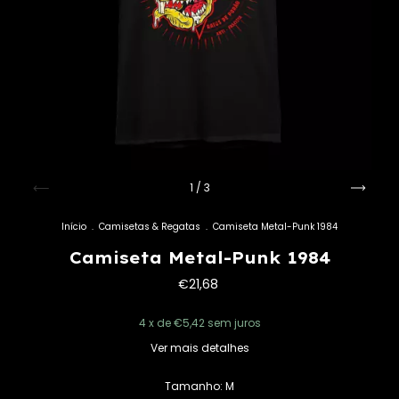
1
/
3
Início
.
Camisetas & Regatas
.
Camiseta Metal-Punk 1984
Camiseta Metal-Punk 1984
€21,68
4
x de
€5,42
sem juros
Ver mais detalhes
Tamanho:
M