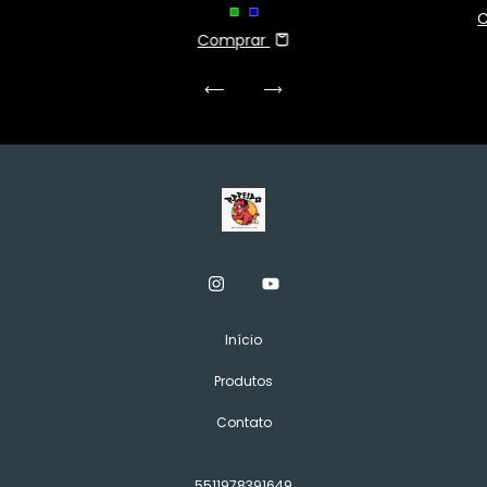
Comprar
Início
Produtos
Contato
5511978391649