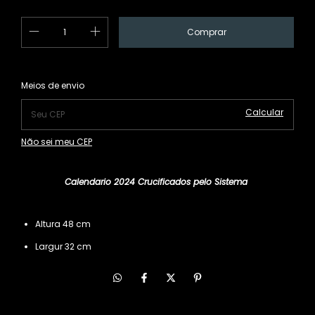
Alterar CEP
Entregas para o CEP:
Meios de envio
Calcular
Não sei meu CEP
Calendario 2024 Crucificados pelo Sistema
Altura 48 cm
Largur 32 cm