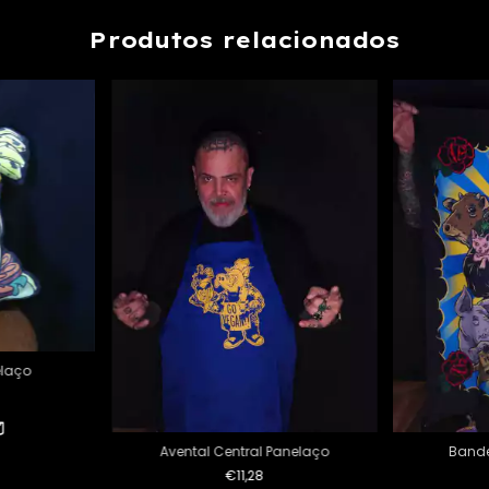
Produtos relacionados
laço
Avental Central Panelaço
Bande
€11,28