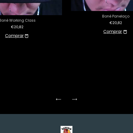
Boné Panelaço
Boné Working Class
€20,82
€20,82