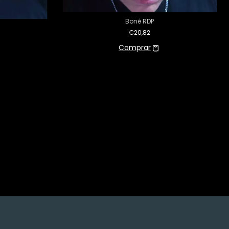
Boné RDP
€20,82