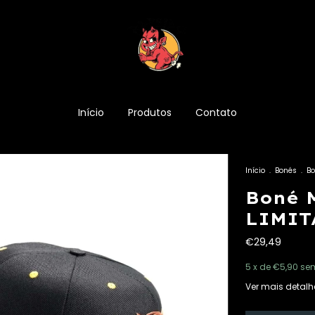
Início
Produtos
Contato
Início
.
Bonés
.
Bo
Boné 
LIMIT
€29,49
5
x de
€5,90
sem
Ver mais detalh